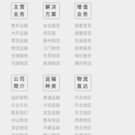
主营
解决
增值
业务
方案
业务
整车运输
会议展览
我要发货
大件运输
供应链
我要提货
零担运输
惠州物流
包装服务
物流运输
江门物流
回单服务
仓储服务
东莞物流
保价服务
河源物流
珠海物流
肇庆物流
公司
运输
物流
简介
种类
直达
组织架构
普通运输
华东地区
企业文化
卡班运输
华北地区
联系我们
加急运输
东北地区
中山物流
整车快运
西南地区
清远物流
冷藏运输
西北地区