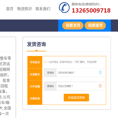
首页
物流知识
联系我们
我要发货
我要提货
发货咨询
地整车零
式货运
运输网
输组织，
、批发
、回程
省事，
,公司
板车/箱
大;全国
每一次