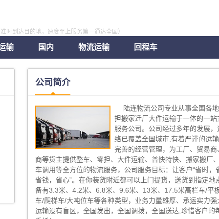
全准时到达目的地，速度至上服务第一通达全国）
运输
国内
物流运输
回程车
公司简介
陆连物流公司专业从事全国各
担搬家迁厂大件运输于一体的一站
服务公司。公司经过多年的发展，
络已覆盖全国城市,有着严谨的运
完善的经营管理，为工厂、贸易商
商等货主提供整车、零担、大件运输、普快特快、搬家搬厂
车调用等全方位的物流服务，公司服务目标：让客户“省时，
省钱，省心”。在你装货附近都可以上门提货，送货到指定地点
备有3.3米、4.2米、6.8米、9.6米、13米、17.5米高栏车/平
车/爬梯车/大吨位车等各种类型，业务力量雄厚、承运实力强
运输没有盲区，全国发出，全国调拨，全国送达,珍惜客户的