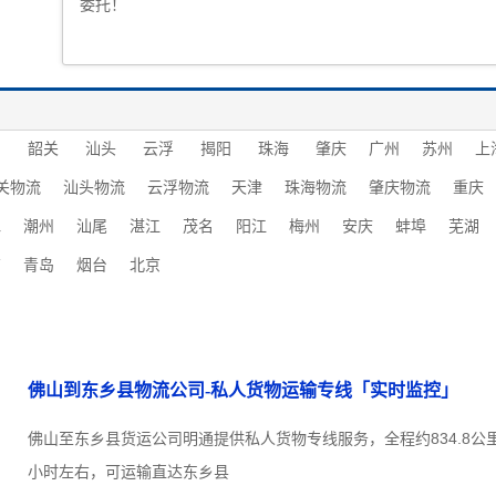
委托！
圳
韶关
汕头
云浮
揭阳
珠海
肇庆
广州
苏州
上
关物流
汕头物流
云浮物流
天津
珠海物流
肇庆物流
重庆
水
潮州
汕尾
湛江
茂名
阳江
梅州
安庆
蚌埠
芜湖
南
青岛
烟台
北京
佛山到东乡县物流公司-私人货物运输专线「实时监控」
佛山至东乡县货运公司明通提供私人货物专线服务，全程约834.8公里
小时左右，可运输直达东乡县