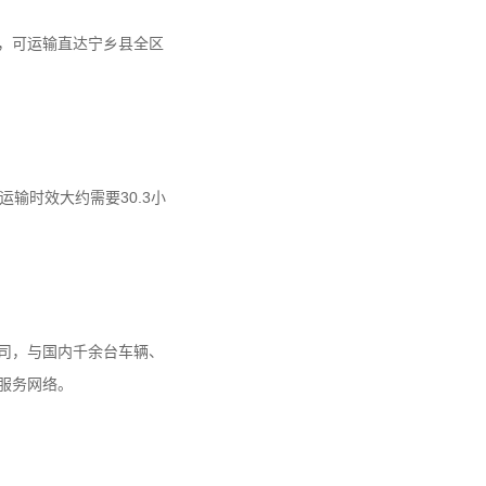
时，可运输直达宁乡县全区
运输时效大约需要30.3小
司，与国内千余台车辆、
服务网络。