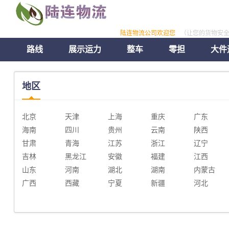
陆连物流公司欢迎您
（让您的货物安
路线
展示运力
整车
零担
大件
地区
北京
天津
上海
重庆
广东
海南
四川
贵州
云南
陕西
甘肃
青海
江苏
浙江
辽宁
吉林
黑龙江
安徽
福建
江西
山东
河南
湖北
湖南
内蒙古
广西
西藏
宁夏
新疆
河北