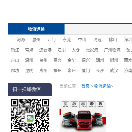
物流运输
河源
惠州
江门
东莞
中山
清远
佛山
深
镇江
常熟
连云港
江阴
太仓
张家港
广州物流
韶
舟山
温州
台州
嘉兴
金华
绍兴
湖州
衢州
丽
廊坊
昆明
贵阳
福州
泉州
厦门
长沙
‌‌武汉
济
当前位置：
首页
>
物流运输
>
扫一扫加微信