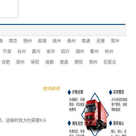
海
南京
扬州
盐城
徐州
泰州
南通
无锡
常州
宁波
台州
嘉兴
金华
绍兴
湖州
衢州
杭州
合肥
滁州
阜阳
成都
南昌
德阳
郑州
石家庄
物流新闻
，运输时效大约需要8.6