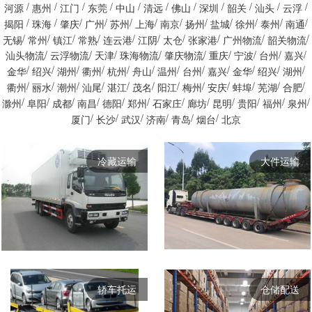
/
/
/
/
/
/
/
/
/
/
/
河源
惠州
江门
东莞
中山
清远
佛山
深圳
韶关
汕头
云浮
/
/
/
/
/
/
/
/
/
/
/
/
揭阳
珠海
肇庆
广州
苏州
上海
南京
扬州
盐城
徐州
泰州
南通
/
/
/
/
/
/
/
/
/
/
无锡
常州
镇江
常熟
连云港
江阴
太仓
张家港
广州物流
韶关物流
/
/
/
/
/
/
/
/
/
汕头物流
云浮物流
天津
珠海物流
肇庆物流
重庆
宁波
台州
嘉兴
/
/
/
/
/
/
/
/
/
/
/
/
金华
绍兴
湖州
衢州
杭州
舟山
温州
台州
嘉兴
金华
绍兴
湖州
/
/
/
/
/
/
/
/
/
/
/
/
衢州
丽水
潮州
汕尾
湛江
茂名
阳江
梅州
安庆
蚌埠
芜湖
合肥
/
/
/
/
/
/
/
/
/
/
/
/
滁州
阜阳
成都
南昌
德阳
郑州
石家庄
廊坊
昆明
贵阳
福州
泉州
/
/
/
/
/
/
厦门
长沙
‌‌武汉
济南
青岛
烟台
北京
冷藏运输
大件运输
轿车托运
仓储配送