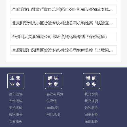
合肥到文山壮族苗族自治州货运公司-机械设备物流专线「几天达到」
北京到贺州八步区货运专线-物流公司机动性高「快运直达」
台州到大英县物流公司-特种货物运输专线「保价运输」
合肥到厦门湖里区货运专线-物流公司实时监控「全境闪送」
主营
解决
增值
业务
方案
业务
整车运输
会议与展览
我要发货
大件运输
供应链
我要提货
零担运输
xml地图
包装服务
搬家服务
网站地图
回单服务
仓储服务
保价服务