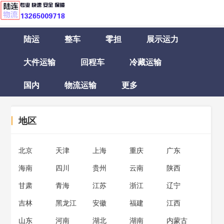
陆运
整车
零担
展示运力
大件运输
回程车
冷藏运输
国内
物流运输
更多
丨
地区
北京
天津
上海
重庆
广东
海南
四川
贵州
云南
陕西
甘肃
青海
江苏
浙江
辽宁
吉林
黑龙江
安徽
福建
江西
山东
河南
湖北
湖南
内蒙古