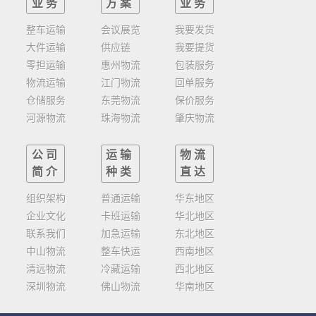
业务
方案
业务
整车运输
会议展览
我要发货
大件运输
供应链
我要提货
零担运输
惠州物流
包装服务
物流运输
江门物流
回单服务
仓储服务
东莞物流
保价服务
河源物流
珠海物流
肇庆物流
公司
运输
物流
简介
种类
直达
组织架构
普通运输
华东地区
企业文化
卡班运输
华北地区
联系我们
加急运输
东北地区
中山物流
整车快运
西南地区
清远物流
冷藏运输
西北地区
深圳物流
佛山物流
华南地区