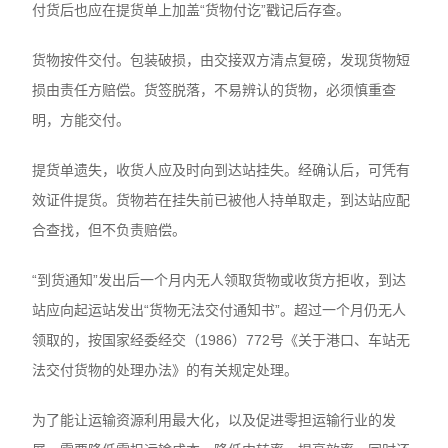
付货后也应在提货单上加盖“货物付讫”戳记后存查。
货物按件交付。包装破损，由交接双方清点复磅，发现货物短
损由责任方赔偿。货签脱落，不易辨认的货物，必须慎重查
明，方能交付。
提货单遗失，收货人应及时向到达站挂失。经确认后，可凭有
效证件提货。货物若在挂失前已被他人持单取走，到达站应配
合查找，但不负责赔偿。
“到货通知”发出后一个月内无人领取货物或收货方拒收，到达
站应向起运站发出“货物无法交付通知书”。超过一个月仍无人
领取的，按国家经委经交（1986）772号《关于港口、车站无
法交付货物的处理办法》的有关规定处理。
为了能让运输资源利用最大化，以及促进零担运输行业的发