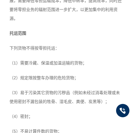
展，需要降低零担运输成本，降低中转率，提高效率，同时还
要将零担业务的辐射范围进一步扩大，以更加集中的利用资
源。
托运范围
下列货物不得按零担托运：
（1）需要冷藏、保温或加温运输的货物；
（2）规定限按整车办理的危险货物；
（3）易于污染其它货物的污秽品（例如未经过消毒处理或未
使用密封不漏包装的牲骨、湿毛皮、粪便、炭黑等）；
（4）密封；
（5）不易计算件数的货物；