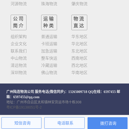
河源物流
珠海物流
肇庆物流
公司
运输
物流
简介
种类
直达
组织架构
普通运输
华东地区
企业文化
卡班运输
华北地区
联系我们
加急运输
东北地区
中山物流
整车快运
西南地区
清远物流
冷藏运输
西北地区
深圳物流
佛山物流
华南地区
广州陆连物流公司
服务电话(微信同步)：13265009718 QQ在线：6597455 邮
箱：6597455@qq.com
地址：广州市白云区太和镇林安货运市场十栋308
粤ICP备19138051号-2
短信咨询
电话联系
拨打咨询