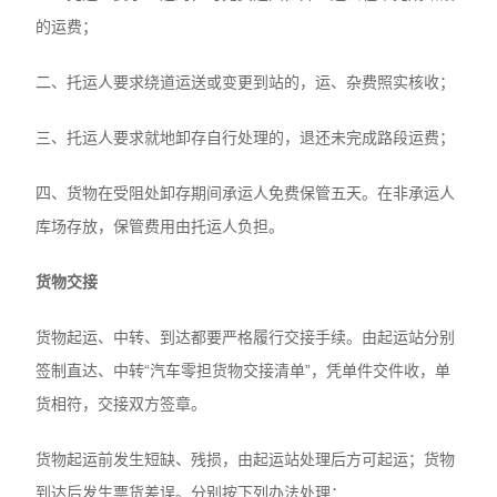
的运费；
二、托运人要求绕道运送或变更到站的，运、杂费照实核收；
三、托运人要求就地卸存自行处理的，退还未完成路段运费；
四、货物在受阻处卸存期间承运人免费保管五天。在非承运人
库场存放，保管费用由托运人负担。
货物交接
货物起运、中转、到达都要严格履行交接手续。由起运站分别
签制直达、中转“汽车零担货物交接清单”，凭单件交件收，单
货相符，交接双方签章。
货物起运前发生短缺、残损，由起运站处理后方可起运；货物
到达后发生票货差误。分别按下列办法处理：