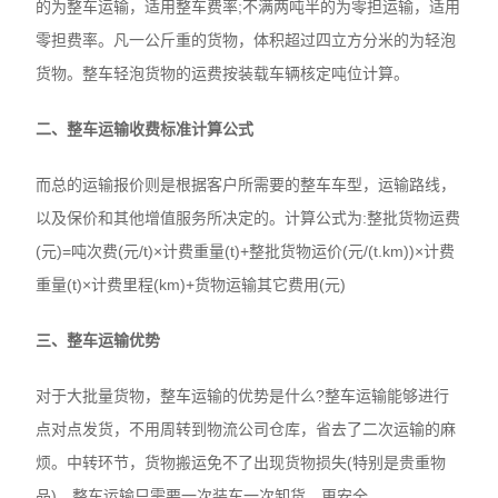
的为整车运输，适用整车费率;不满两吨半的为零担运输，适用
零担费率。凡一公斤重的货物，体积超过四立方分米的为轻泡
货物。整车轻泡货物的运费按装载车辆核定吨位计算。
二、整车运输收费标准计算公式
而总的运输报价则是根据客户所需要的整车车型，运输路线，
以及保价和其他增值服务所决定的。计算公式为:整批货物运费
(元)=吨次费(元/t)×计费重量(t)+整批货物运价(元/(t.km))×计费
重量(t)×计费里程(km)+货物运输其它费用(元)
三、整车运输优势
对于大批量货物，整车运输的优势是什么?整车运输能够进行
点对点发货，不用周转到物流公司仓库，省去了二次运输的麻
烦。中转环节，货物搬运免不了出现货物损失(特别是贵重物
品)。整车运输只需要一次装车一次卸货，更安全。