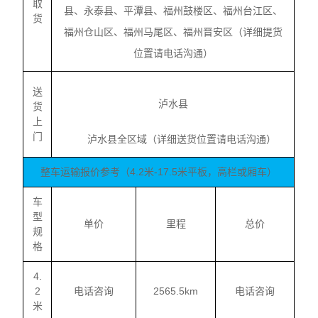
取
县、永泰县、平潭县、福州鼓楼区、福州台江区、
货
福州仓山区、福州马尾区、福州晋安区（详细提货
位置请电话沟通）
送
泸水县
货
上
门
泸水县全区域（详细送货位置请电话沟通）
整车运输报价参考（4.2米-17.5米平板，高栏或厢车）
车
型
单价
里程
总价
规
格
4.
2
电话咨询
2565.5km
电话咨询
米