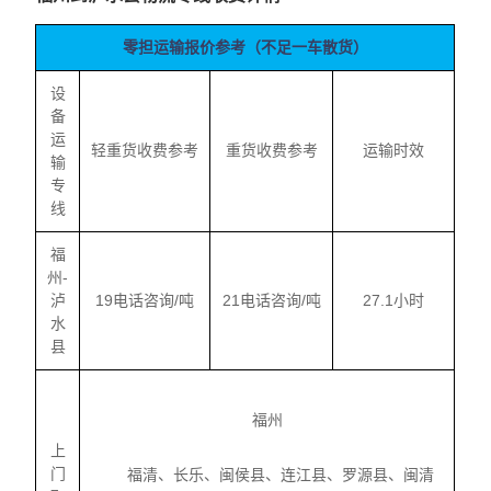
零担运输报价参考（不足一车散货）
设
备
运
轻重货收费参考
重货收费参考
运输时效
输
专
线
福
州-
泸
19电话咨询/吨
21电话咨询/吨
27.1小时
水
县
福州
上
门
福清、长乐、闽侯县、连江县、罗源县、闽清