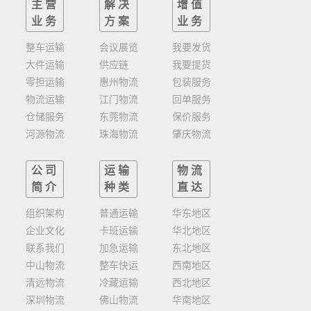
主营
解决
增值
业务
方案
业务
整车运输
会议展览
我要发货
大件运输
供应链
我要提货
零担运输
惠州物流
包装服务
物流运输
江门物流
回单服务
仓储服务
东莞物流
保价服务
河源物流
珠海物流
肇庆物流
公司
运输
物流
简介
种类
直达
组织架构
普通运输
华东地区
企业文化
卡班运输
华北地区
联系我们
加急运输
东北地区
中山物流
整车快运
西南地区
清远物流
冷藏运输
西北地区
深圳物流
佛山物流
华南地区