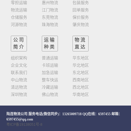
零担运输
惠州物流
包装服务
物流运输
江门物流
回单服务
仓储服务
东莞物流
保价服务
河源物流
珠海物流
肇庆物流
公司
运输
物流
简介
种类
直达
组织架构
普通运输
华东地区
企业文化
卡班运输
华北地区
联系我们
加急运输
东北地区
中山物流
整车快运
西南地区
清远物流
冷藏运输
西北地区
深圳物流
佛山物流
华南地区
陆连物流公司
服务电话(微信同步)：13265009718 QQ在线：6597455 邮箱：
6597455@qq.com
粤ICP备19138051号-8