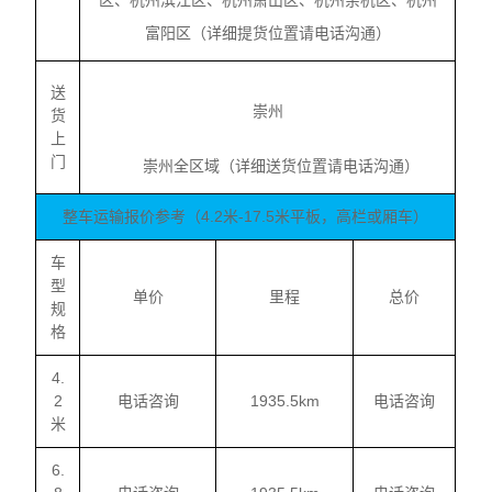
区、杭州滨江区、杭州萧山区、杭州余杭区、杭州
富阳区（详细提货位置请电话沟通）
送
崇州
货
上
门
崇州全区域（详细送货位置请电话沟通）
整车运输报价参考（4.2米-17.5米平板，高栏或厢车）
车
型
单价
里程
总价
规
格
4.
2
电话咨询
1935.5km
电话咨询
米
6.