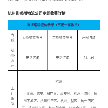
杭州到崇州物流公司专线收费详情
零担运输报价参考（不足一车散货）
专
轻货收费参考
重货收费参考
运输时效
线
杭
州-
电话咨询
电话咨询
21小时
崇
州
杭州
上
门
建德、临安、桐庐县、淳安县、杭州上城区、杭
取
州下城区、杭州江干区、杭州拱墅区、杭州西湖
货