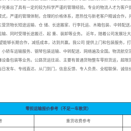
步完善出了具有一定的较为科学严谨的管理经验。专业的物流人才为客户
模式，严谨的管理体制，合理的价格体系，愿热忱与新老客户精诚合作，
主营货物长短途运输、仓 储、长途搬家、行李托运、木箱包装、中转配送
输、同时受理长途搬迁、起 重、装卸等业务。 近年，随着公司发展壮大
希望能够长期合作，减低成本，达到共赢。我公司 提供上门和包装服务，
、小轿车运输服务、钢琴包装运输、中转配送、网络遍及全国。物流航空
器设备包装等业务。公路货运往返、主要有普通货物整车零担货运，超限
当日发车、专线直达、从门到门，信息反馈、专人负责、全程联保、诚信价
零担运输报价参考（不足一车散货）
考
重货收费参考