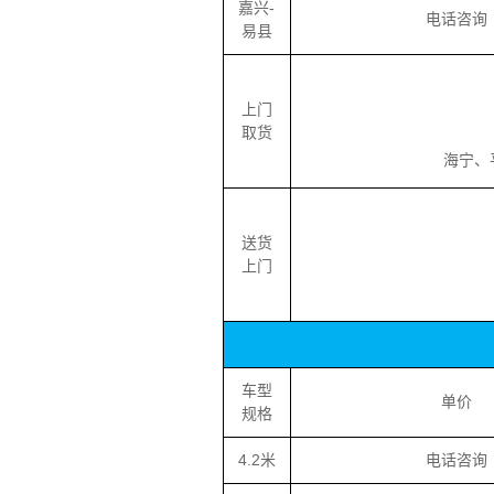
嘉兴-
电话咨询
易县
上门
取货
海宁、平
送货
上门
车型
单价
规格
4.2米
电话咨询