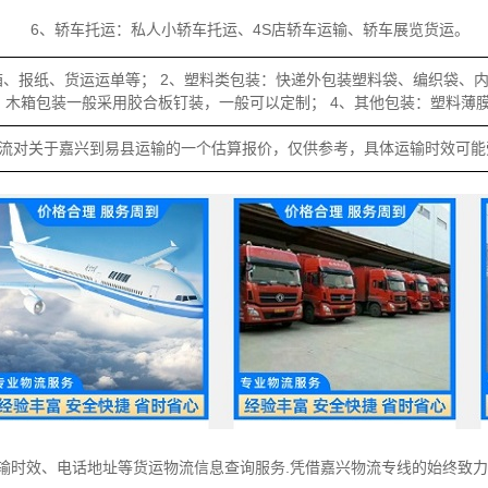
6、轿车托运：私人小轿车托运、4S店轿车运输、轿车展览货运。
箱、报纸、货运运单等； 2、塑料类包装：快递外包装塑料袋、编织袋、
装：木箱包装一般采用胶合板钉装，一般可以定制； 4、其他包装：塑料薄
流对关于嘉兴到易县运输的一个估算报价，仅供参考，具体运输时效可能
运输时效、电话地址等货运物流信息查询服务.凭借嘉兴物流专线的始终致