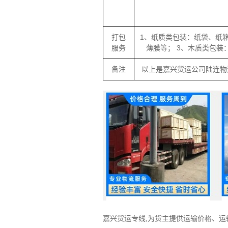
打包
1、纸质类包装：纸袋、纸
服务
薄膜等； 3、木质类包
备注
以上是嘉兴货运公司陆连物
嘉兴货运专线,为货主提供运输价格、