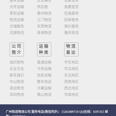
整车运输
会议展览
我要发货
大件运输
供应链
我要提货
零担运输
惠州物流
包装服务
物流运输
江门物流
回单服务
仓储服务
东莞物流
保价服务
河源物流
珠海物流
肇庆物流
公司
运输
物流
简介
种类
直达
组织架构
普通运输
华东地区
企业文化
卡班运输
华北地区
联系我们
加急运输
东北地区
中山物流
整车快运
西南地区
清远物流
冷藏运输
西北地区
深圳物流
佛山物流
华南地区
广州陆连物流公司
服务电话(微信同步)：13265009718 QQ在线：6597455 邮