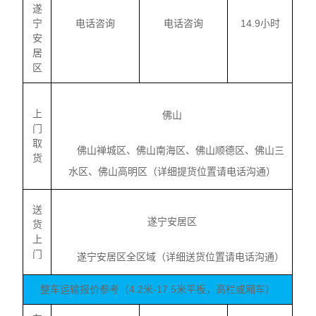
遂
宁
电话咨询
电话咨询
14.9小时
安
居
区
上
佛山
门
取
佛山禅城区、佛山南海区、佛山顺德区、佛山三
货
水区、佛山高明区（详细提货位置请电话沟通）
送
遂宁安居区
货
上
门
遂宁安居区全区域（详细送货位置请电话沟通）
整车运输报价参考（4.2米-17.5米平板，高栏或厢车）