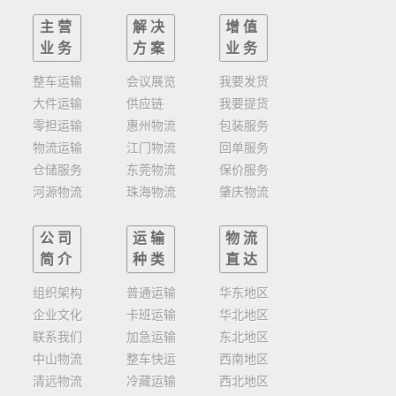
主营
解决
增值
业务
方案
业务
整车运输
会议展览
我要发货
大件运输
供应链
我要提货
零担运输
惠州物流
包装服务
物流运输
江门物流
回单服务
仓储服务
东莞物流
保价服务
河源物流
珠海物流
肇庆物流
公司
运输
物流
简介
种类
直达
组织架构
普通运输
华东地区
企业文化
卡班运输
华北地区
联系我们
加急运输
东北地区
中山物流
整车快运
西南地区
清远物流
冷藏运输
西北地区