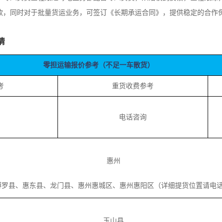
款，同时对于批量货运业务，可签订《长期承运合同》，提供稳定的合作
情
零担运输报价参考（不足一车散货）
考
重货收费参考
电话咨询
惠州
县、惠东县、龙门县、惠州惠城区、惠州惠阳区（详细提货位置请电
玉山县