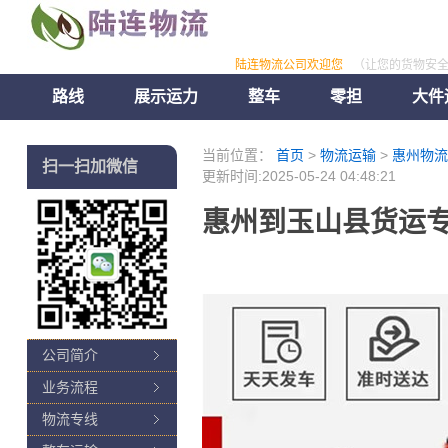
陆连物流公司欢迎您
（让您的货物安
路线
展示运力
整车
零担
大件
当前位置：
首页
>
物流运输
>
惠州物流
扫一扫加微信
更新时间:2025-05-24 04:48:21
惠州到玉山县货运专
公司简介
业务流程
物流专线