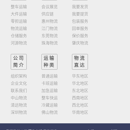
整车运输
会议展览
我要发货
大件运输
供应链
我要提货
零担运输
惠州物流
包装服务
物流运输
江门物流
回单服务
仓储服务
东莞物流
保价服务
河源物流
珠海物流
肇庆物流
公司
运输
物流
简介
种类
直达
组织架构
普通运输
华东地区
企业文化
卡班运输
华北地区
联系我们
加急运输
东北地区
中山物流
整车快运
西南地区
清远物流
冷藏运输
西北地区
深圳物流
佛山物流
华南地区