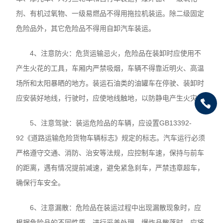
剂、有机过氧物、一级易燃品不得用拖拉机装运。除二级固定
危险品外，其它危险品不得用自卸汽车装运。
4、注意防火：危货运输忌火，危险品在装卸时应使用不
产生火花的工具，车厢内严禁吸烟，车辆不得靠近明火、高温
场所和太阳暴晒的地方。装运石油类的油罐车在停驶、装卸时
应安装好地线，行驶时，应使地线触地，以防静电产生火灾。
5、注意驾驶：装运危险品的车辆，应设置GB13392-
92《道路运输危险货物车辆标志》规定的标志。汽车运行必须
严格遵守交通、消防、治安等法规，应控制车速，保持与前车
的距离，遇有情况提前减速，避免紧急刹车，严禁违章超车，
确保行车安全。
6、注意漏散：危险品在装运过程中出现漏散现象时，应
根据危险品的不同性质，进行妥善处理。爆炸品散落时，应将