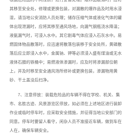
其移至安全处，修理或更换包装，对漏散的爆炸品及时用水浸
湿，请当地公安消防人员处理；储存压缩气体或液化气体的罐
体出现泄漏时，应将其移至通风场地，向漏气钢瓶浇水降温；
液氨漏气时，可浸入水中。其它剧毒气体应浸入石灰水中。易
燃固体物品散落时，应迅速将散落包装移于安全处所，黄磷散
落后应立即浸入水中，金属钠、钾等必须浸入盛有煤油或无水
液体石腊的铁桶中；易燃液体渗漏时，应及时将渗漏部位朝
上，并及时移至安全通风场所修补或更换包装，渗漏物用黄
砂、干土盖没后扫净。
7、注意停放：装载危险品的车辆不得在学校、机关、集
市、名胜古迹、风景游览区停放，如必须在上述地区进行装卸
作业或临时停车时，应采取安全措施，并征得当地公安部门的
同意。停车时要留人看守，闲杂人员不准接近车辆，做到车在
人在，确保车辆安全。