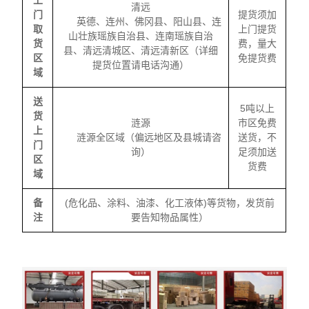
上
清远
门
提货须加
英德、连州、佛冈县、阳山县、连
取
上门提货
山壮族瑶族自治县、连南瑶族自治
货
费，量大
县、清远清城区、清远清新区（详细
区
免提货费
提货位置请电话沟通）
域
送
5吨以上
货
涟源
市区免费
上
涟源全区域（偏远地区及县城请咨
送货，不
门
询）
足须加送
区
货费
域
备
(危化品、涂料、油漆、化工液体)等货物，发货前
注
要告知物品属性）