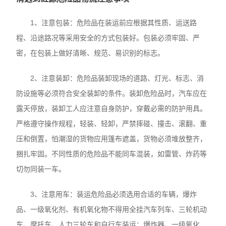
1、注意包装：危险品在装运前应根据其性质、运送路
程、沿途路况等采用安全的方式包装好。包装必须牢固、严
密，在包装上做好清晰、规范、易识别的标志。
2、注意装卸：危险品装卸现场的道路、灯光、标志、消
防设施等必须符合安全装卸的条件。装卸危险品时，汽车应在
露天停放，装卸工人应注意自身防护，穿戴必需的防护用具。
严格遵守操作规程，轻装、轻卸，严禁摔碰、撞击、滚翻、重
压和倒置，怕潮湿的货物应用篷布遮盖，货物必须堆放整齐，
捆扎牢固。不同性质的危险品不能同车混装，如雷管、炸药等
切勿同装一车。
3、注意用车：装运危险品必须选用合适的车辆，爆炸
品、一级氧化剂、有机氧化物不得用全挂汽车列车、三轮机动
车、摩托车、人力三轮车和自行车装运；爆炸器、一级氧化