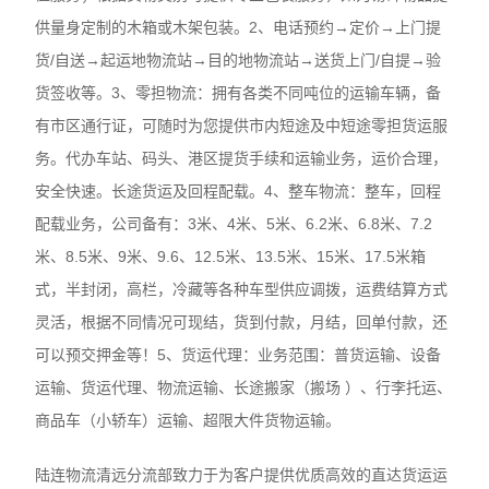
供量身定制的木箱或木架包装。2、电话预约→定价→上门提
货/自送→起运地物流站→目的地物流站→送货上门/自提→验
货签收等。3、零担物流：拥有各类不同吨位的运输车辆，备
有市区通行证，可随时为您提供市内短途及中短途零担货运服
务。代办车站、码头、港区提货手续和运输业务，运价合理，
安全快速。长途货运及回程配载。4、整车物流：整车，回程
配载业务，公司备有：3米、4米、5米、6.2米、6.8米、7.2
米、8.5米、9米、9.6、12.5米、13.5米、15米、17.5米箱
式，半封闭，高栏，冷藏等各种车型供应调拨，运费结算方式
灵活，根据不同情况可现结，货到付款，月结，回单付款，还
可以预交押金等！5、货运代理：业务范围：普货运输、设备
运输、货运代理、物流运输、长途搬家（搬场 ）、行李托运、
商品车（小轿车）运输、超限大件货物运输。
陆连物流清远分流部致力于为客户提供优质高效的直达货运运