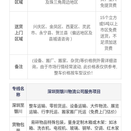
区域
及珠三角周边地区
免提货费
15个立方
或5吨以上
送货
兴庆区、金凤区、西夏区、灵武
市区免费
上门
市、永宁县、贺兰县（偏远地区及
送货，不
区域
县城请咨询 ）
足须加送
货费
(设备、搬厂、搬家、杂货)等价格例外需详细咨
备注
询，由于市场行情经常波动, 此价格表仅供参考,
整车价格按车型议价！
专线名
深圳到银川物流公司服务项目
称
深圳
至
整车运输、零担货运、设备运输、大件物流、展览
银川
运输、行李托运、搬家搬厂托运（免费上门估价）
易碎物品特殊包装，量身定制木箱或木架：如冰
货物包
箱、洗衣机、电视机、玻璃、钢琴、空调、红木家
装