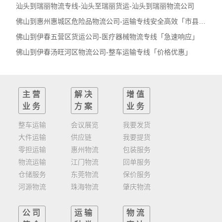
汕头到瑞丽物流专线-汕头至瑞丽货运-汕头到瑞丽物流公司
佛山到惠州惠城区危险品物流公司-运输专线安全高效「市县派送」
佛山到伊春五营区货运公司-医疗器械物流专线「急速响应」
佛山到伊春汤旺河区物流公司-整车运输专线「价格优惠」
主营
解决
增值
业务
方案
业务
整车运输
会议展览
我要发货
大件运输
供应链
我要提货
零担运输
惠州物流
包装服务
物流运输
江门物流
回单服务
仓储服务
东莞物流
保价服务
河源物流
珠海物流
肇庆物流
公司
运输
物流