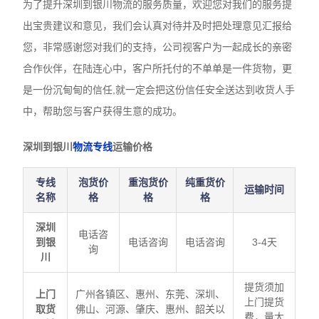
为了提升深圳到银川物流的服务质量，欢迎您对我们的服务提
出宝贵建议和意见，我们会认真对待并及时把处理意见汇报给
您，非常感谢您对我们的支持，公司视客户为一起成长的亲密
合作伙伴，在陆连心中，客户所托付的不单单是一件货物，更
是一份沉甸甸的信任,就一定会把这份信任安全送达到收货人手
中，帮助您与客户获得生意的成功。
深圳到银川
物流专线
运输价格
专线
泡货价
重泡货价
纯重货价
运输时间
名称
格
格
格
深圳
电话咨
到
银
电话咨询
电话咨询
3-4天
询
川
提货须加
上门
广州各镇区、惠州、东莞、深圳、
上门提货
取货
佛山、河源、肇庆、惠州、韶关以
费，量大