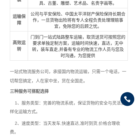
具、古董、雕塑、艺术品、名贵字画等。
公司与平安保险、中国太平洋财产保险保持长期合
运输保
作，一旦货物出险将有专人全程负责处理理赔事
障
宜，免除您的后顾之忧。
门到门一站式陆路整车运输，取货送货可按照您的
高效运
要求单独定制方案，运输时间快速，直达，无中
转
转，装车直走,并备有专业的物流工作人员与您及
时沟通，为您提供
一站式物流服务公司，承接国内物流运输，只需一个电话，一
切帮您搞定，人在家中坐，货在全国走。
三种服务可搭配选择
1、服务类型：完善的物流系统，保证货物的安全与灵活多
样化运输方式。
2、速度类型：当天发车,快速直达,准时到货,价格合理收
费。