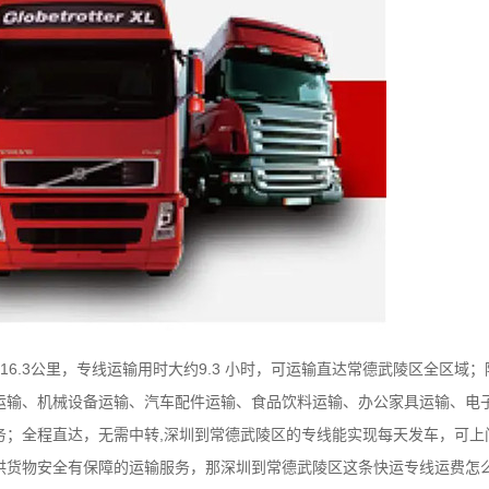
.3公里，专线运输用时大约9.3 小时，可运输直达常德武陵区全区域
运输、机械设备运输、汽车配件运输、食品饮料运输、办公家具运输、电
务；全程直达，无需中转,深圳到常德武陵区的专线能实现每天发车，可上
供货物安全有保障的运输服务，那深圳到常德武陵区这条快运专线运费怎