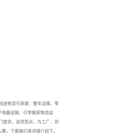
；陆连物流可承接：整车运输、零
子电器运输、行李搬家物流运
门提货，送货到点，为工厂、贸
么算，下面我们来详细介绍下。