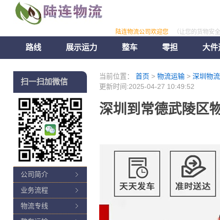
陆连物流公司欢迎您
（让您的货物安
路线
展示运力
整车
零担
大件
当前位置：
首页
>
物流运输
>
深圳物流
扫一扫加微信
更新时间:2025-04-27 10:49:52
深圳到常德武陵区物
公司简介
业务流程
物流专线