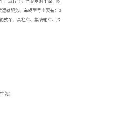
头车，返程车，有充足的车源，随
货运输服务。车辆型号主要有：3
维柯、箱式车、高栏车、集装箱车、冷
性能；