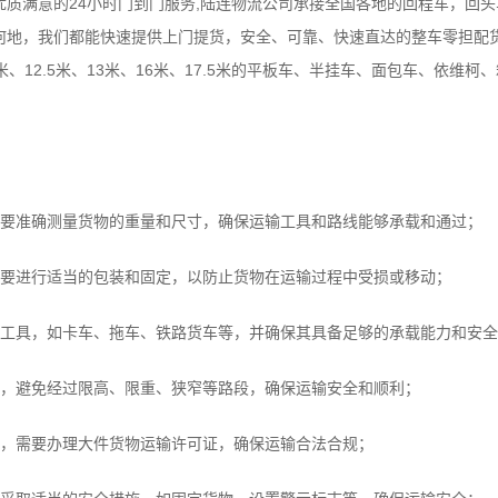
质满意的24小时门到门服务,陆连物流公司承接全国各地的回程车，回
何地，我们都能快速提供上门提货，安全、可靠、快速直达的整车零担配
、9.6米、12.5米、13米、16米、17.5米的平板车、半挂车、面包车、依
准确测量货物的重量和尺寸，确保运输工具和路线能够承载和通过；
要进行适当的包装和固定，以防止货物在运输过程中受损或移动；
具，如卡车、拖车、铁路货车等，并确保其具备足够的承载能力和安全
，避免经过限高、限重、狭窄等路段，确保运输安全和顺利；
，需要办理大件货物运输许可证，确保运输合法合规；