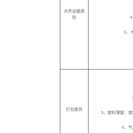
大件运输类
别
5、
打包服务
3、塑料薄膜：
4、