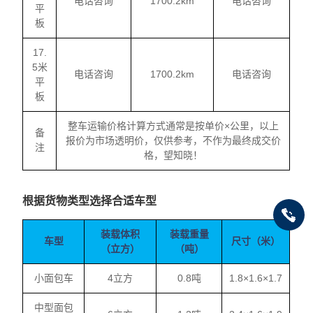
电话咨询
1700.2km
电话咨询
平
板
17.
5米
电话咨询
1700.2km
电话咨询
平
板
整车运输价格计算方式通常是按单价×公里，以上
备
报价为市场透明价，仅供参考，不作为最终成交价
注
格，望知晓！
根据货物类型选择合适车型
装载体积
装载重量
车型
尺寸（米）
（立方）
（吨）
小面包车
4立方
0.8吨
1.8×1.6×1.7
中型面包