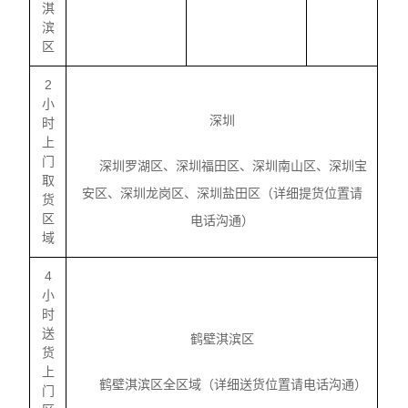
淇
滨
区
2
小
深圳
时
上
门
深圳罗湖区、深圳福田区、深圳南山区、深圳宝
取
安区、深圳龙岗区、深圳盐田区（详细提货位置请
货
区
电话沟通）
域
4
小
时
送
鹤壁淇滨区
货
上
鹤壁淇滨区全区域（详细送货位置请电话沟通）
门