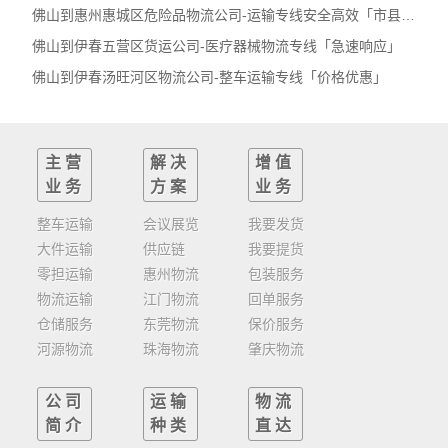
佛山到惠州惠城区危险品物流公司-运输专线安全高效「市县派送」
佛山到伊春五营区货运公司-医疗器械物流专线「急速响应」
佛山到伊春汤旺河区物流公司-整车运输专线「价格优惠」
主营
解决
增值
业务
方案
业务
整车运输
会议展览
我要发货
大件运输
供应链
我要提货
零担运输
惠州物流
包装服务
物流运输
江门物流
回单服务
仓储服务
东莞物流
保价服务
河源物流
珠海物流
肇庆物流
公司
运输
物流
简介
种类
直达