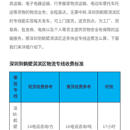
具运输、电子电器运输、行李搬家物流运输、电动车摩托车托
运等货物的物流业务；全程直达，无需中转,深圳到鹤壁淇滨区
的专线能实现每天发车，可上门提货，送货到点，为工厂、贸
易商、批发商、电商以及个人等货主提供货物安全有保障的运
输服务，那深圳到鹤壁淇滨区这条快运专线运费怎么算，下面
我们来详细介绍下。
深圳到鹤壁淇滨区物流专线收费标准
零
担
轻货收费参考
重货收费参考
时效
专
线
深
圳-
鹤
壁
14电话咨询/方
16电话咨询/吨
17小时