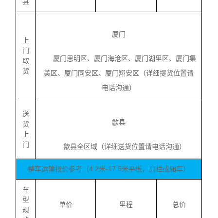
县
厦门
上
门
厦门思明区、厦门海沧区、厦门湖里区、厦门集
取
货
美区、厦门同安区、厦门翔安区（详细提货位置请
电话沟通）
送
歙县
货
上
门
歙县全区域（详细送货位置请电话沟通）
整车运输报价参考（4.2米-17.5米平板，高栏或厢车）
车
型
单价
里程
总价
规