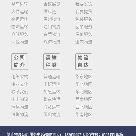
整车运输
会议展览
我要发货
大件运输
供应链
我要提货
零担运输
惠州物流
包装服务
物流运输
江门物流
回单服务
仓储服务
东莞物流
保价服务
河源物流
珠海物流
肇庆物流
公司
运输
物流
简介
种类
直达
组织架构
普通运输
华东地区
企业文化
卡班运输
华北地区
联系我们
加急运输
东北地区
中山物流
整车快运
西南地区
清远物流
冷藏运输
西北地区
深圳物流
佛山物流
华南地区
陆连物流公司
服务电话(微信同步)：13265009718 QQ在线：6597455 邮箱：