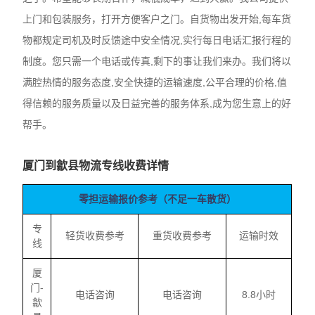
上门和包装服务，打开方便客户之门。自货物出发开始,每车货
物都规定司机及时反馈途中安全情况,实行每日电话汇报行程的
制度。您只需一个电话或传真,剩下的事让我们来办。我们将以
满腔热情的服务态度,安全快捷的运输速度,公平合理的价格,值
得信赖的服务质量以及日益完善的服务体系,成为您生意上的好
帮手。
厦门到歙县物流专线收费详情
零担运输报价参考（不足一车散货）
专
轻货收费参考
重货收费参考
运输时效
线
厦
门-
电话咨询
电话咨询
8.8小时
歙