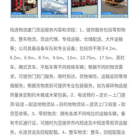
陆连物流‌厦门货运服务内容和流程：1、提供服务包括零担物
流、整车物流，货运代理、专线运输、仓储配送、大件运输
等；公司具备自备车队和专业设备；包括但不限于4.2m、
6.2m、6.8m、8.7m、9.6m、13m、13.75m、17.5m、高栏
车、厢式货车、平板车等不同规格车辆；根据不同的物流需
求，可提供门到门服务、限时到达、货物保险、运输监控等增
值服务；根据货物类别可提供专业包装服务，如为易碎物品提
供量身定制的木箱或木架包装。2、电话预约→定价→上门提
货/自送→起运地物流站→目的地物流站→送货上门/自提→验
货签收等。3、零担物流：拥有各类不同吨位的运输车辆，备
有市区通行证，可随时为您提供市内短途及中短途零担货运服
务，长途货运及回程配载。4、整车物流：整车，回程配载业