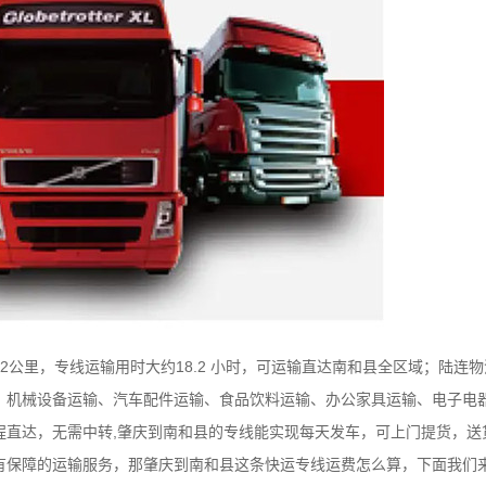
2公里，专线运输用时大约18.2 小时，可运输直达南和县全区域；陆连
、机械设备运输、汽车配件运输、食品饮料运输、办公家具运输、电子电
程直达，无需中转,肇庆到南和县的专线能实现每天发车，可上门提货，送
有保障的运输服务，那肇庆到南和县这条快运专线运费怎么算，下面我们