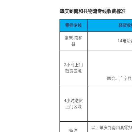
肇庆到南和县物流专线收费标准
零担专线
轻货收
肇庆-南和
14电话
县
2小时上门
取货区域
四会、广宁县、
4小时送货
上门区域
以上肇庆到南和县零
备注