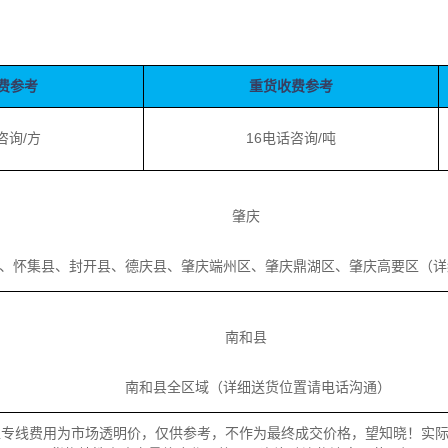
费参考
重货收费参考
咨询/方
16电话咨询/吨
肇庆
怀集县、封开县、德庆县、肇庆端州区、肇庆鼎湖区、肇庆高要区（详
南和县
南和县全区域（详细送货位置请电话沟通）
担专线费用为市场透明价，仅供参考，不作为最终成交价格，望知晓！实