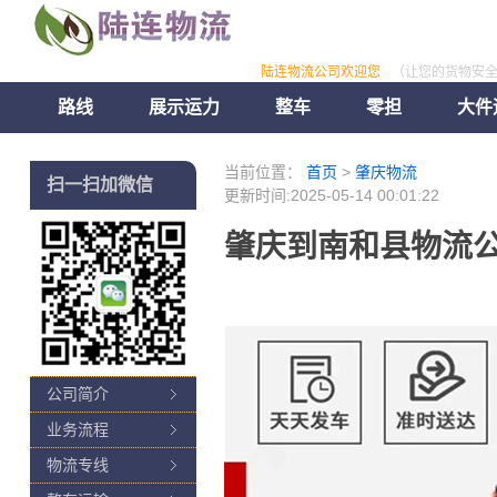
陆连物流公司欢迎您
（让您的货物安
路线
展示运力
整车
零担
大件
当前位置：
首页
>
肇庆物流
扫一扫加微信
更新时间:2025-05-14 00:01:22
肇庆到南和县物流公
公司简介
业务流程
物流专线