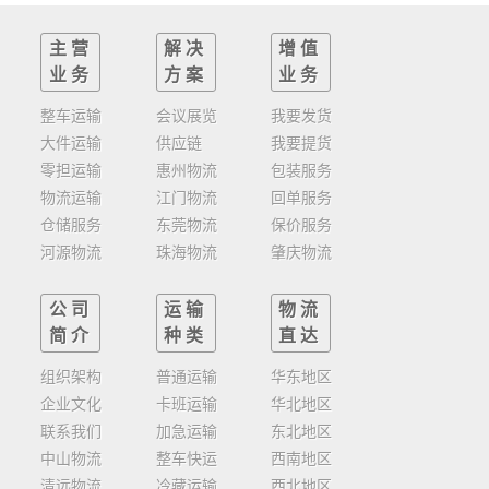
主营
解决
增值
业务
方案
业务
整车运输
会议展览
我要发货
大件运输
供应链
我要提货
零担运输
惠州物流
包装服务
物流运输
江门物流
回单服务
仓储服务
东莞物流
保价服务
河源物流
珠海物流
肇庆物流
公司
运输
物流
简介
种类
直达
组织架构
普通运输
华东地区
企业文化
卡班运输
华北地区
联系我们
加急运输
东北地区
中山物流
整车快运
西南地区
清远物流
冷藏运输
西北地区