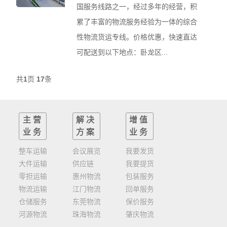
国服务线路之一，经过多年的经营，积
累了丰富的物流服务经验为一体的综合
性物流货运专线。价格优惠，快速直达
可配送到以下地点：卧龙区...
共
1
页
17
条
主营
解决
增值
业务
方案
业务
整车运输
会议展览
我要发货
大件运输
供应链
我要提货
零担运输
惠州物流
包装服务
物流运输
江门物流
回单服务
仓储服务
东莞物流
保价服务
河源物流
珠海物流
肇庆物流