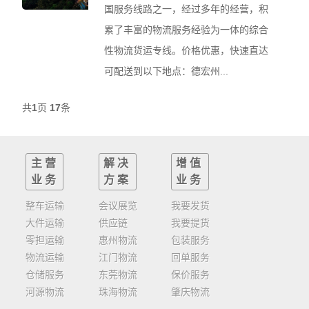
国服务线路之一，经过多年的经营，积
累了丰富的物流服务经验为一体的综合
性物流货运专线。价格优惠，快速直达
可配送到以下地点：德宏州...
共
1
页
17
条
主营
解决
增值
业务
方案
业务
整车运输
会议展览
我要发货
大件运输
供应链
我要提货
零担运输
惠州物流
包装服务
物流运输
江门物流
回单服务
仓储服务
东莞物流
保价服务
河源物流
珠海物流
肇庆物流