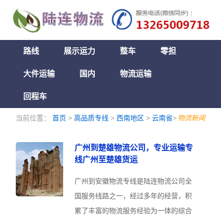
路线
展示运力
整车
零担
大件运输
国内
物流运输
回程车
当前位置：
首页
>
高品质专线
>
西南地区
>
云南省
>
物流新闻
广州到楚雄物流公司，专业运输专
线广州至楚雄货运
广州到安徽物流专线是陆连物流公司全
国服务线路之一，经过多年的经营，积
累了丰富的物流服务经验为一体的综合