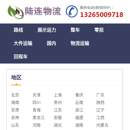
路线
展示运力
整车
零担
大件运输
国内
物流运输
回程车
地区
北京
天津
上海
重庆
广东
海南
四川
贵州
云南
陕西
甘肃
青海
江苏
浙江
辽宁
吉林
黑龙江
安徽
福建
江西
山东
河南
湖北
湖南
内蒙古