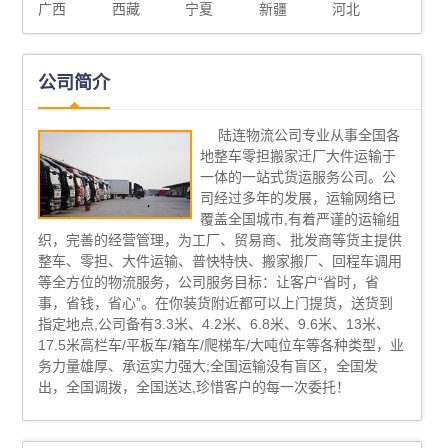
广西
西藏
宁夏
新疆
河北
公司简介
陆连物流公司专业从事全国各
地整车零担搬家迁厂大件运输于
一体的一站式货运服务公司。公
司经过多年的发展，运输网络已
覆盖全国城市,有着严谨的运输组
织，完善的经营管理，为工厂、贸易商、批发商等货主提供
整车、零担、大件运输、普快特快、搬家搬厂、回程车调用
等全方位的物流服务，公司服务目标：让客户“省时，省
事，省钱，省心”。在你装货附近都可以上门提货，送货到
指定地点,公司备有3.3米、4.2米、6.8米、9.6米、13米、
17.5米高栏车/平板车/箱车/爬梯车/大吨位车等各种类型，业
务力量雄厚、承运实力强大;全国运输没有盲区，全国发
出，全国调拨，全国送达,珍惜客户的每一次委托！