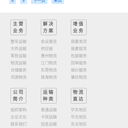
8
9
下一页
末页
主营
解决
增值
业务
方案
业务
整车运输
会议展览
我要发货
大件运输
供应链
我要提货
零担运输
惠州物流
包装服务
物流运输
江门物流
回单服务
仓储服务
东莞物流
保价服务
河源物流
珠海物流
肇庆物流
公司
运输
物流
简介
种类
直达
组织架构
普通运输
华东地区
企业文化
卡班运输
华北地区
联系我们
加急运输
东北地区