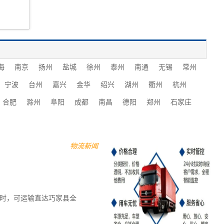
海
南京
扬州
盐城
徐州
泰州
南通
无锡
常州
宁波
台州
嘉兴
金华
绍兴
湖州
衢州
杭州
合肥
滁州
阜阳
成都
南昌
德阳
郑州
石家庄
物流新闻
3小时，可运输直达巧家县全