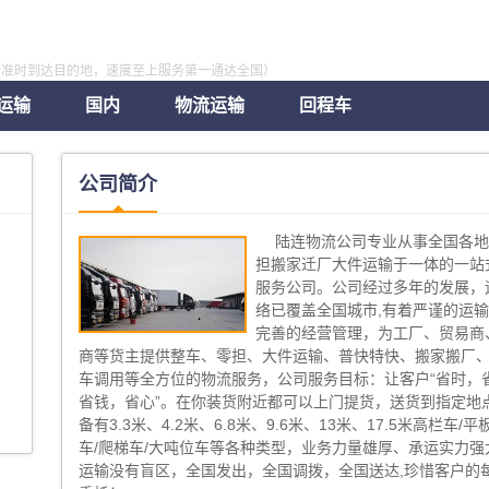
全准时到达目的地，速度至上服务第一通达全国）
运输
国内
物流运输
回程车
公司简介
陆连物流公司专业从事全国各
担搬家迁厂大件运输于一体的一站
服务公司。公司经过多年的发展，
络已覆盖全国城市,有着严谨的运
完善的经营管理，为工厂、贸易商
商等货主提供整车、零担、大件运输、普快特快、搬家搬厂
车调用等全方位的物流服务，公司服务目标：让客户“省时，
省钱，省心”。在你装货附近都可以上门提货，送货到指定地点
备有3.3米、4.2米、6.8米、9.6米、13米、17.5米高栏车/平
车/爬梯车/大吨位车等各种类型，业务力量雄厚、承运实力强
运输没有盲区，全国发出，全国调拨，全国送达,珍惜客户的