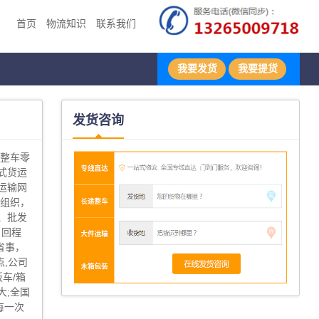
首页
物流知识
联系我们
我要发货
我要提货
发货咨询
地整车零
式货运
运输网
输组织，
、批发
、回程
省事，
,公司
板车/箱
大;全国
每一次