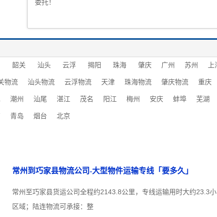
委托！
圳
韶关
汕头
云浮
揭阳
珠海
肇庆
广州
苏州
上
关物流
汕头物流
云浮物流
天津
珠海物流
肇庆物流
重庆
水
潮州
汕尾
湛江
茂名
阳江
梅州
安庆
蚌埠
芜湖
南
青岛
烟台
北京
常州到巧家县物流公司-大型物件运输专线「要多久」
常州至巧家县货运公司全程约2143.8公里，专线运输用时大约23.
区域；陆连物流可承接：整