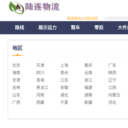
陆连物流公司欢迎您
（让您的货物安
路线
展示运力
整车
零担
大件
地区
北京
天津
上海
重庆
广东
海南
四川
贵州
云南
陕西
甘肃
青海
江苏
浙江
辽宁
吉林
黑龙江
安徽
福建
江西
山东
河南
湖北
湖南
内蒙古
广西
西藏
宁夏
新疆
河北