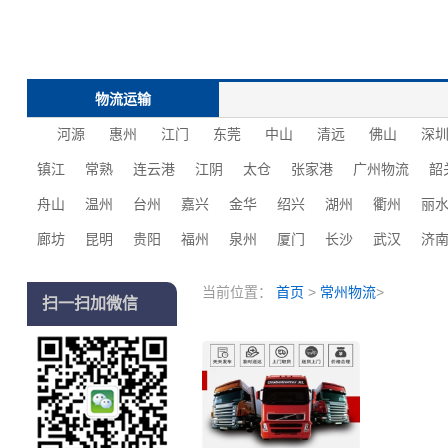
物流运输
河源
惠州
江门
东莞
中山
清远
佛山
深
镇江
常熟
连云港
江阴
太仓
张家港
广州物流
韶
舟山
温州
台州
嘉兴
金华
绍兴
湖州
衢州
丽
廊坊
昆明
贵阳
福州
泉州
厦门
长沙
‌‌武汉
济
当前位置：
首页
>
常州物流
>
扫一扫加微信