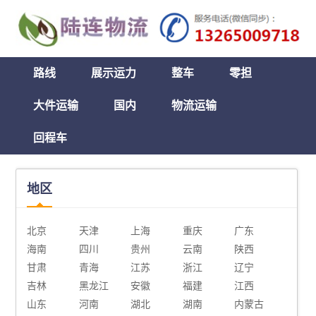
路线
展示运力
整车
零担
大件运输
国内
物流运输
回程车
地区
北京
天津
上海
重庆
广东
海南
四川
贵州
云南
陕西
甘肃
青海
江苏
浙江
辽宁
吉林
黑龙江
安徽
福建
江西
山东
河南
湖北
湖南
内蒙古