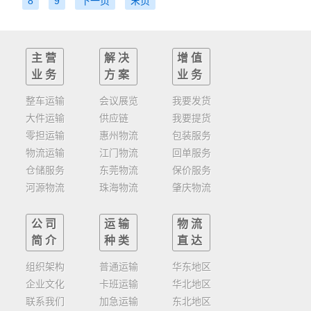
8
9
下一页
末页
主营
解决
增值
业务
方案
业务
整车运输
会议展览
我要发货
大件运输
供应链
我要提货
零担运输
惠州物流
包装服务
物流运输
江门物流
回单服务
仓储服务
东莞物流
保价服务
河源物流
珠海物流
肇庆物流
公司
运输
物流
简介
种类
直达
组织架构
普通运输
华东地区
企业文化
卡班运输
华北地区
联系我们
加急运输
东北地区