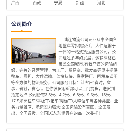
广西
西藏
宁夏
新疆
河北
公司简介
陆连物流公司专业从事全国各
地整车零担搬家迁厂大件运输于
一体的一站式货运服务公司。公
司经过多年的发展，运输网络已
覆盖全国城市,有着严谨的运输组
织，完善的经营管理，为工厂、贸易商、批发商等货主提供
整车、零担、大件运输、普快特快、搬家搬厂、回程车调用
等全方位的物流服务，公司服务目标：让客户“省时，省
事，省钱，省心”。在你装货附近都可以上门提货，送货到
指定地点,公司备有3.3米、4.2米、6.8米、9.6米、13米、
17.5米高栏车/平板车/箱车/爬梯车/大吨位车等各种类型，业
务力量雄厚、承运实力强大;全国运输没有盲区，全国发
出，全国调拨，全国送达,珍惜客户的每一次委托！