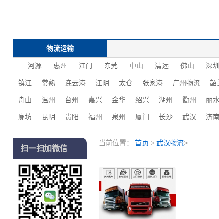
物流运输
河源
惠州
江门
东莞
中山
清远
佛山
深
镇江
常熟
连云港
江阴
太仓
张家港
广州物流
韶
舟山
温州
台州
嘉兴
金华
绍兴
湖州
衢州
丽
廊坊
昆明
贵阳
福州
泉州
厦门
长沙
‌‌武汉
济
当前位置：
首页
>
武汉物流
>
扫一扫加微信