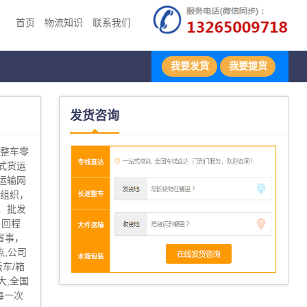
首页
物流知识
联系我们
我要发货
我要提货
发货咨询
地整车零
式货运
运输网
输组织，
、批发
、回程
省事，
,公司
板车/箱
大;全国
每一次