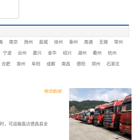
海
南京
扬州
盐城
徐州
泰州
南通
无锡
常州
宁波
台州
嘉兴
金华
绍兴
湖州
衢州
杭州
合肥
滁州
阜阳
成都
南昌
德阳
郑州
石家庄
物流新闻
8小时，可运输直达德昌县全