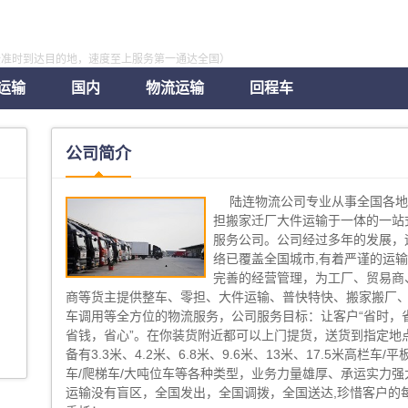
全准时到达目的地，速度至上服务第一通达全国）
运输
国内
物流运输
回程车
公司简介
陆连物流公司专业从事全国各
担搬家迁厂大件运输于一体的一站
服务公司。公司经过多年的发展，
络已覆盖全国城市,有着严谨的运
完善的经营管理，为工厂、贸易商
商等货主提供整车、零担、大件运输、普快特快、搬家搬厂
车调用等全方位的物流服务，公司服务目标：让客户“省时，
省钱，省心”。在你装货附近都可以上门提货，送货到指定地点
备有3.3米、4.2米、6.8米、9.6米、13米、17.5米高栏车/平
车/爬梯车/大吨位车等各种类型，业务力量雄厚、承运实力强
运输没有盲区，全国发出，全国调拨，全国送达,珍惜客户的