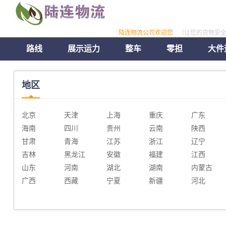
陆连物流公司欢迎您
（让您的货物安
路线
展示运力
整车
零担
大件
地区
北京
天津
上海
重庆
广东
海南
四川
贵州
云南
陕西
甘肃
青海
江苏
浙江
辽宁
吉林
黑龙江
安徽
福建
江西
山东
河南
湖北
湖南
内蒙古
广西
西藏
宁夏
新疆
河北