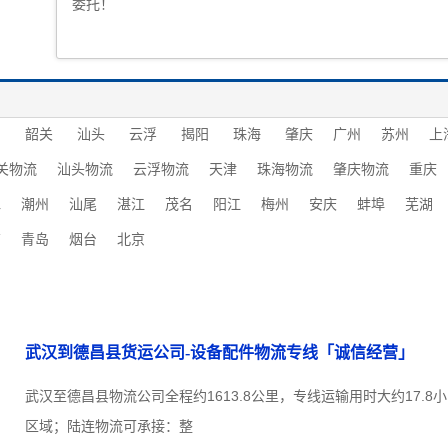
委托！
圳
韶关
汕头
云浮
揭阳
珠海
肇庆
广州
苏州
上
关物流
汕头物流
云浮物流
天津
珠海物流
肇庆物流
重庆
水
潮州
汕尾
湛江
茂名
阳江
梅州
安庆
蚌埠
芜湖
南
青岛
烟台
北京
武汉到德昌县货运公司-设备配件物流专线「诚信经营」
武汉至德昌县物流公司全程约1613.8公里，专线运输用时大约17.
区域；陆连物流可承接：整