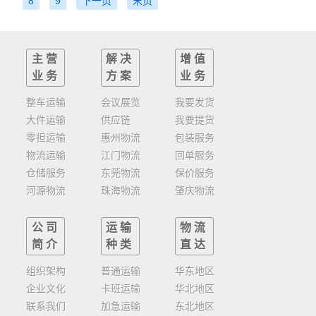
8
9
下一页
末页
主营
解决
增值
业务
方案
业务
整车运输
会议展览
我要发货
大件运输
供应链
我要提货
零担运输
惠州物流
包装服务
物流运输
江门物流
回单服务
仓储服务
东莞物流
保价服务
河源物流
珠海物流
肇庆物流
公司
运输
物流
简介
种类
直达
组织架构
普通运输
华东地区
企业文化
卡班运输
华北地区
联系我们
加急运输
东北地区