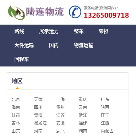
路线
展示运力
整车
零担
大件运输
国内
物流运输
回程车
地区
北京
天津
上海
重庆
广东
海南
四川
贵州
云南
陕西
甘肃
青海
江苏
浙江
辽宁
吉林
黑龙江
安徽
福建
江西
山东
河南
湖北
湖南
内蒙古