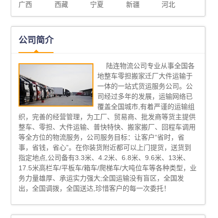
广西
西藏
宁夏
新疆
河北
公司简介
陆连物流公司专业从事全国各
地整车零担搬家迁厂大件运输于
一体的一站式货运服务公司。公
司经过多年的发展，运输网络已
覆盖全国城市,有着严谨的运输组
织，完善的经营管理，为工厂、贸易商、批发商等货主提供
整车、零担、大件运输、普快特快、搬家搬厂、回程车调用
等全方位的物流服务，公司服务目标：让客户“省时，省
事，省钱，省心”。在你装货附近都可以上门提货，送货到
指定地点,公司备有3.3米、4.2米、6.8米、9.6米、13米、
17.5米高栏车/平板车/箱车/爬梯车/大吨位车等各种类型，业
务力量雄厚、承运实力强大;全国运输没有盲区，全国发
出，全国调拨，全国送达,珍惜客户的每一次委托！