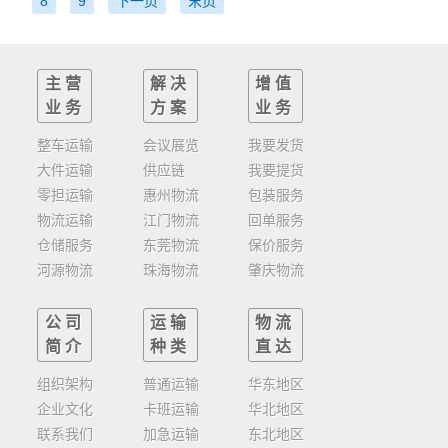
8
9
下一页
末页
主营
解决
增值
业务
方案
业务
整车运输
会议展览
我要发货
大件运输
供应链
我要提货
零担运输
惠州物流
包装服务
物流运输
江门物流
回单服务
仓储服务
东莞物流
保价服务
河源物流
珠海物流
肇庆物流
公司
运输
物流
简介
种类
直达
组织架构
普通运输
华东地区
企业文化
卡班运输
华北地区
联系我们
加急运输
东北地区