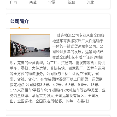
广西
西藏
宁夏
新疆
河北
公司简介
陆连物流公司专业从事全国各
地整车零担搬家迁厂大件运输于
一体的一站式货运服务公司。公
司经过多年的发展，运输网络已
覆盖全国城市,有着严谨的运输组
织，完善的经营管理，为工厂、贸易商、批发商等货主提供
整车、零担、大件运输、普快特快、搬家搬厂、回程车调用
等全方位的物流服务，公司服务目标：让客户“省时，省
事，省钱，省心”。在你装货附近都可以上门提货，送货到
指定地点,公司备有3.3米、4.2米、6.8米、9.6米、13米、
17.5米高栏车/平板车/箱车/爬梯车/大吨位车等各种类型，业
务力量雄厚、承运实力强大;全国运输没有盲区，全国发
出，全国调拨，全国送达,珍惜客户的每一次委托！