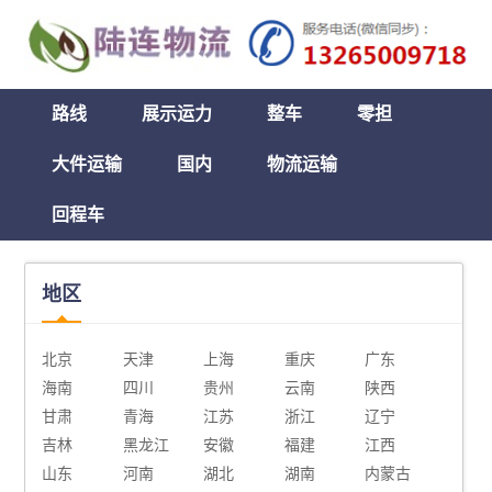
路线
展示运力
整车
零担
大件运输
国内
物流运输
回程车
地区
北京
天津
上海
重庆
广东
海南
四川
贵州
云南
陕西
甘肃
青海
江苏
浙江
辽宁
吉林
黑龙江
安徽
福建
江西
山东
河南
湖北
湖南
内蒙古