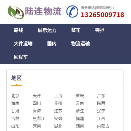
路线
展示运力
整车
零担
大件运输
国内
物流运输
回程车
地区
北京
天津
上海
重庆
广东
海南
四川
贵州
云南
陕西
甘肃
青海
江苏
浙江
辽宁
吉林
黑龙江
安徽
福建
江西
山东
河南
湖北
湖南
内蒙古