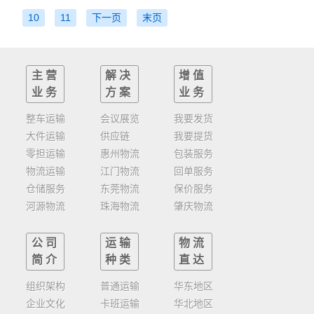
10
11
下一页
末页
主营
解决
增值
业务
方案
业务
整车运输
会议展览
我要发货
大件运输
供应链
我要提货
零担运输
惠州物流
包装服务
物流运输
江门物流
回单服务
仓储服务
东莞物流
保价服务
河源物流
珠海物流
肇庆物流
公司
运输
物流
简介
种类
直达
组织架构
普通运输
华东地区
企业文化
卡班运输
华北地区