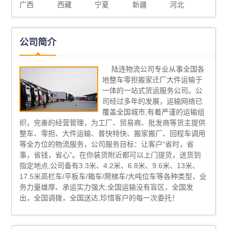
广西
西藏
宁夏
新疆
河北
公司简介
陆连物流公司专业从事全国各
地整车零担搬家迁厂大件运输于
一体的一站式货运服务公司。公
司经过多年的发展，运输网络已
覆盖全国城市,有着严谨的运输组
织，完善的经营管理，为工厂、贸易商、批发商等货主提供
整车、零担、大件运输、普快特快、搬家搬厂、回程车调用
等全方位的物流服务，公司服务目标：让客户“省时，省
事，省钱，省心”。在你装货附近都可以上门提货，送货到
指定地点,公司备有3.3米、4.2米、6.8米、9.6米、13米、
17.5米高栏车/平板车/箱车/爬梯车/大吨位车等各种类型，业
务力量雄厚、承运实力强大;全国运输没有盲区，全国发
出，全国调拨，全国送达,珍惜客户的每一次委托！